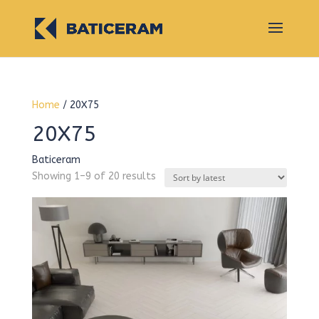
Home
/ 20X75
20X75
Baticeram
Sorted
Showing 1–9 of 20 results
by
latest